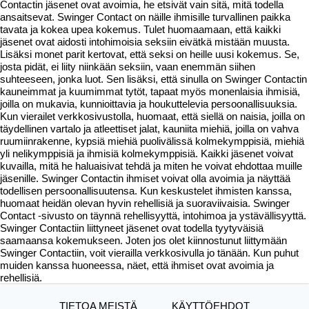
Contactin jäsenet ovat avoimia, he etsivät vain sitä, mitä todella
ansaitsevat. Swinger Contact on näille ihmisille turvallinen paikka
tavata ja kokea upea kokemus. Tulet huomaamaan, että kaikki
jäsenet ovat aidosti intohimoisia seksiin eivätkä mistään muusta.
Lisäksi monet parit kertovat, että seksi on heille uusi kokemus. Se,
josta pidät, ei liity niinkään seksiin, vaan enemmän siihen
suhteeseen, jonka luot. Sen lisäksi, että sinulla on Swinger Contactin
kauneimmat ja kuumimmat tytöt, tapaat myös monenlaisia ihmisiä,
joilla on mukavia, kunnioittavia ja houkuttelevia persoonallisuuksia.
Kun vierailet verkkosivustolla, huomaat, että siellä on naisia, joilla on
täydellinen vartalo ja atleettiset jalat, kauniita miehiä, joilla on vahva
ruumiinrakenne, kypsiä miehiä puolivälissä kolmekymppisiä, miehiä
yli nelikymppisiä ja ihmisiä kolmekymppisiä. Kaikki jäsenet voivat
kuvailla, mitä he haluaisivat tehdä ja miten he voivat ehdottaa muille
jäsenille. Swinger Contactin ihmiset voivat olla avoimia ja näyttää
todellisen persoonallisuutensa. Kun keskustelet ihmisten kanssa,
huomaat heidän olevan hyvin rehellisiä ja suoraviivaisia. Swinger
Contact -sivusto on täynnä rehellisyyttä, intohimoa ja ystävällisyyttä.
Swinger Contactiin liittyneet jäsenet ovat todella tyytyväisiä
saamaansa kokemukseen. Joten jos olet kiinnostunut liittymään
Swinger Contactiin, voit vierailla verkkosivulla jo tänään. Kun puhut
muiden kanssa huoneessa, näet, että ihmiset ovat avoimia ja
rehellisiä.
TIETOA MEISTÄ
KÄYTTÖEHDOT